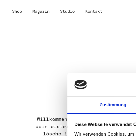
Skip
to
Shop
Magazin
Studio
Kontakt
content
Kate
5. April 2020
Zustimmung
Hallo Welt!
Willkommen bei WordPress. Dies i
Diese Webseite verwendet 
dein erster Beitrag. Bearbeite od
lösche ihn und beginne mit dem
Wir verwenden Cookies, um I