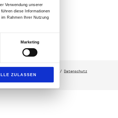
hrer Verwendung unserer
 führen diese Informationen
ie im Rahmen Ihrer Nutzung
Marketing
2026
RENK.STUDIO
/
Impressum
/
Datenschutz
ALLE ZULASSEN