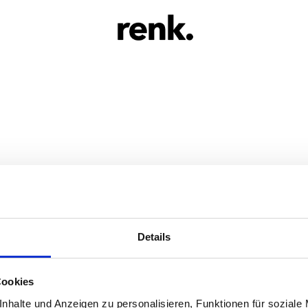
Der Onlineshop des
renk.shop
renk.Magazin
gorie:
Allg
Details
st
Cookies
er
nhalte und Anzeigen zu personalisieren, Funktionen für soziale